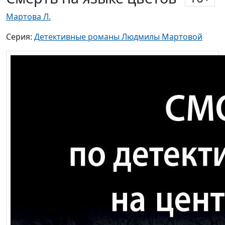
Мартова Л.
Серия:
Детективные романы Людмилы Мартовой