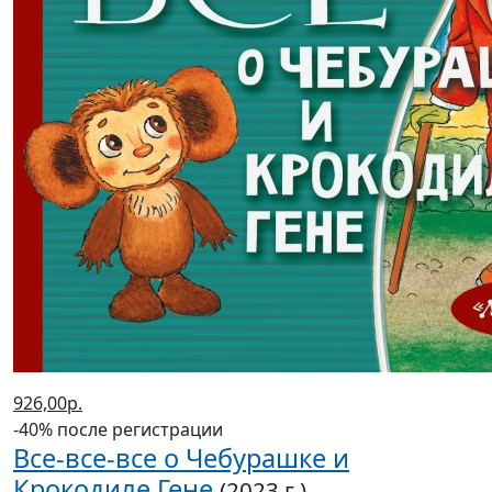
926,00р.
-40% после регистрации
Все-все-все о Чебурашке и
Крокодиле Гене
(2023 г.)
Успенский Эдуард Николаевич
В корзину
В корзине