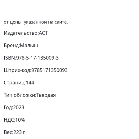
Цена в магазине может отличаться
от цены, указанной на сайте.
Издательство:
АСТ
Бренд:
Малыш
ISBN:
978-5-17-135009-3
Штрих-код:
9785171350093
Страниц:
144
Тип обложки:
Твердая
Год:
2023
НДС:
10%
Вес:
223 г
Размер (мм):
200 x 125 x 13