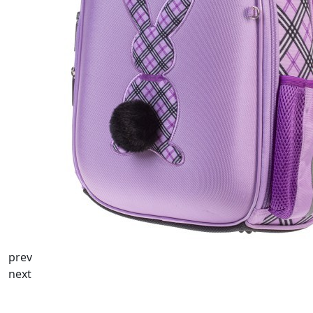
prev
next