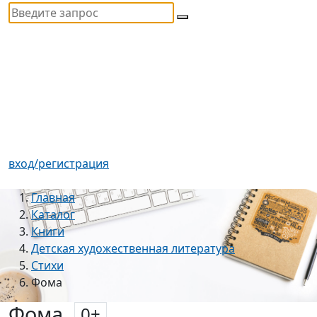
вход/регистрация
Главная
Каталог
Книги
Детская художественная литература
Стихи
Фома
Фома
0
+