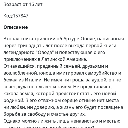
Возраст:
от 16 лет
Код:
157847
Описание
Вторая книга трилогии об Артуре-Оводе, написанная
через тринадцать лет после выхода первой книги —
легендарного "Овода" и повествующая о его
приключениях в Латинской Америке.
Отчаявшийся, преданный семьей, друзьями и
возлюбленной, юноша имитировал самоубийство и
бежал из Италии. Не имея ни гроша за душой, он не
знает, куда он плывет и зачем. Не представляет,
какова земля, которой предстоит стать его новой
родиной. В его отважном сердце отныне нет места
ни любви, ни доверию, а жизнь его будет посвящена
борьбе за свободу и счастье других.
Однако можно ли жить лишь ненавистью и местью
— пусть даже и самыми благородными?..