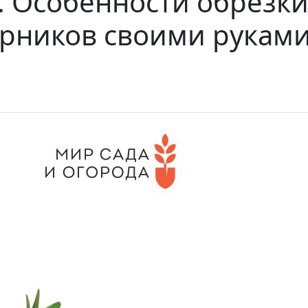
. Особенности обрезк
арников своими рукам