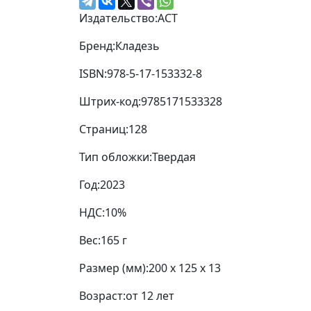
Издательство:
АСТ
Бренд:
Кладезь
ISBN:
978-5-17-153332-8
Штрих-код:
9785171533328
Страниц:
128
Тип обложки:
Твердая
Год:
2023
НДС:
10%
Вес:
165 г
Размер (мм):
200 x 125 x 13
Возраст:
от 12 лет