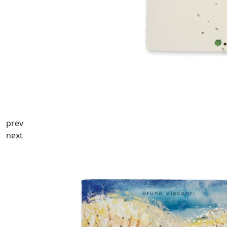
prev
next