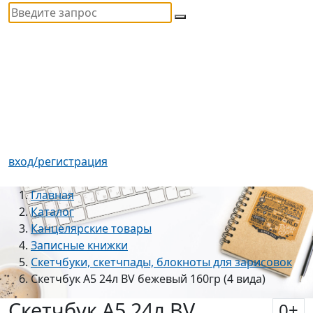
вход/регистрация
Главная
Каталог
Канцелярские товары
Записные книжки
Скетчбуки, скетчпады, блокноты для зарисовок
Скетчбук А5 24л BV бежевый 160гр (4 вида)
Скетчбук А5 24л BV
0
+