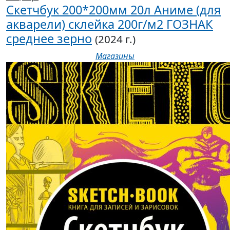
Скетчбук 200*200мм 20л Аниме (для
акварели) склейка 200г/м2 ГОЗНАК
среднее зерно
(2024 г.)
Магазины