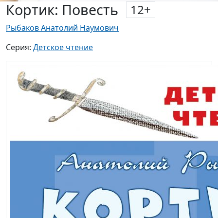
Кортик: Повесть
12
+
Рыбаков Анатолий Наумович
Серия:
Детское чтение