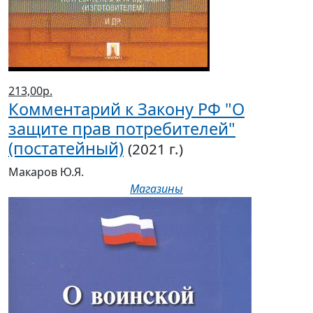
213,00р.
Комментарий к Закону РФ "О
защите прав потребителей"
(постатейный)
(2021 г.)
Макаров Ю.Я.
Магазины