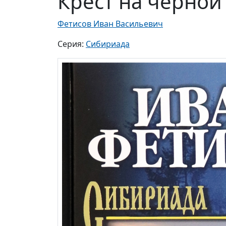
Крест на чёрной 
Фетисов Иван Васильевич
Серия:
Сибириада