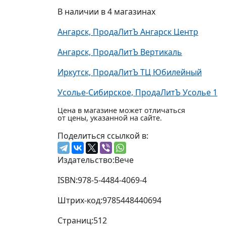
В наличии в 4 магазинах
Ангарск, ПродаЛитЪ Ангарск Центр
Ангарск, ПродаЛитЪ Вертикаль
Иркутск, ПродаЛитЪ ТЦ Юбилейный
Усолье-Сибирское, ПродаЛитЪ Усолье 1
Цена в магазине может отличаться
от цены, указанной на сайте.
Поделиться ссылкой в:
Издательство:
Вече
ISBN:
978-5-4484-4069-4
Штрих-код:
9785448440694
Страниц:
512