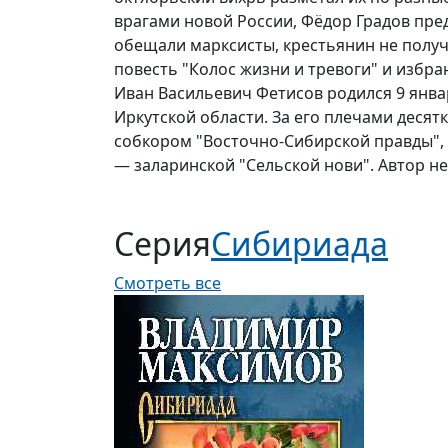
врагами новой России, Фёдор Градов пред
обещали марксисты, крестьянин не полу
повесть "Колос жизни и тревоги" и избра
Иван Васильевич Фетисов родился 9 январ
Иркутской области. За его плечами десят
собкором "Восточно-Сибирской правды", 
— заларинской "Сельской нови". Автор не
Серия
Сибириада
Смотреть все