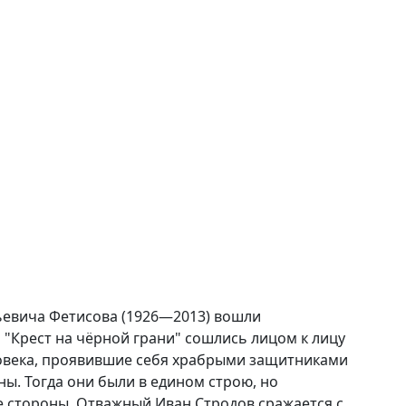
льевича Фетисова (1926—2013) вошли
 "Крест на чёрной грани" сошлись лицом к лицу
ловека, проявившие себя храбрыми защитниками
ы. Тогда они были в едином строю, но
е стороны. Отважный Иван Стродов сражается с