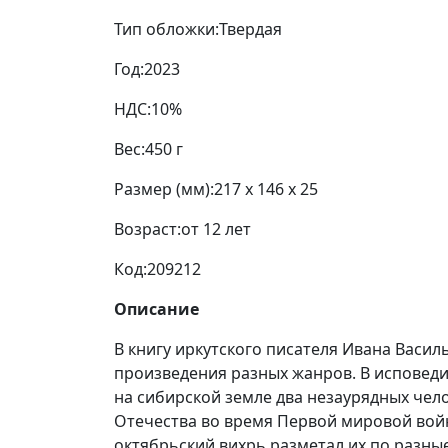
Тип обложки:
Твердая
Год:
2023
НДС:
10%
Вес:
450 г
Размер (мм):
217 x 146 x 25
Возраст:
от 12 лет
Код:
209212
Описание
В книгу иркутского писателя Ивана Васи
произведения разных жанров. В исповеди
на сибирской земле два незаурядных че
Отечества во время Первой мировой войн
октябрьский вихрь разметал их по разны