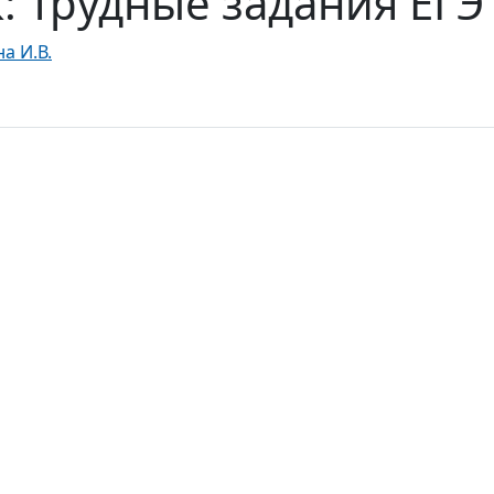
: Трудные задания ЕГЭ
а И.В.