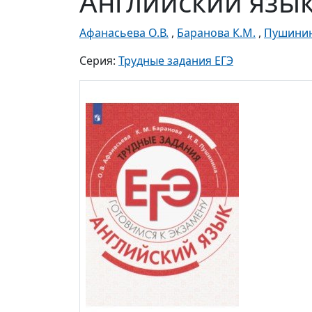
Английский язык
Афанасьева О.В.
,
Баранова К.М.
,
Пушинин
Серия:
Трудные задания ЕГЭ