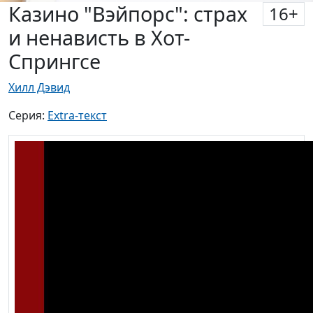
Казино "Вэйпорс": страх
16
+
и ненависть в Хот-
Спрингсе
Хилл Дэвид
Серия:
Extra-текст