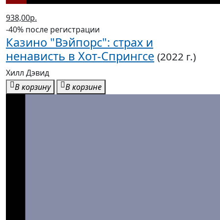
938,00р.
-40% после регистрации
Казино "Вэйпорс": страх и
ненависть в Хот-Спрингсе
(2022 г.)
Хилл Дэвид
В корзину
В корзине