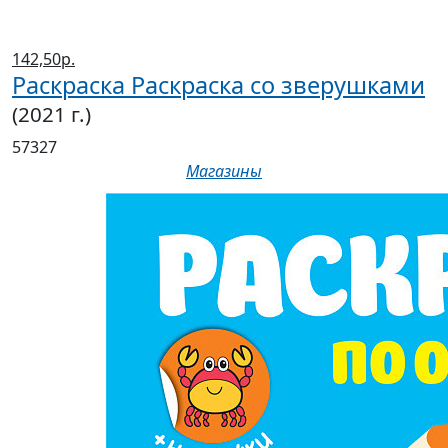
142,50р.
Раскраска Раскраска со зверушками
(2021 г.)
57327
Магазины