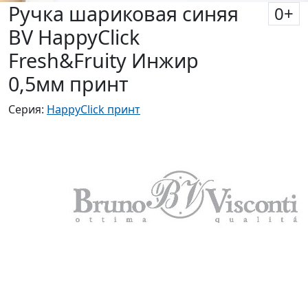
Ручка шариковая синяя
0
+
BV HappyClick
Fresh&Fruity Инжир
0,5мм принт
Серия:
HappyClick принт