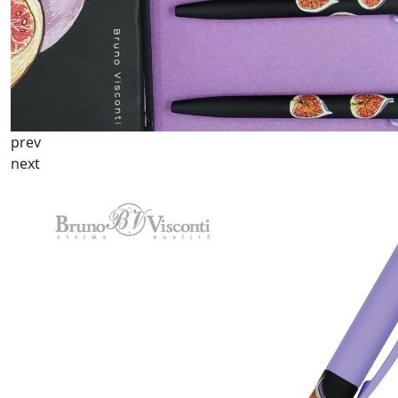
prev
next