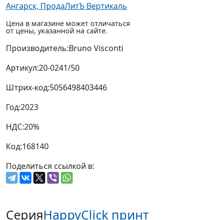
Ангарск, ПродаЛитЪ Вертикаль
Цена в магазине может отличаться
от цены, указанной на сайте.
Производитель:
Bruno Visconti
Артикул:
20-0241/50
Штрих-код:
5056498403446
Год:
2023
НДС:
20%
Код:
168140
Поделиться ссылкой в:
Серия
HappyClick принт