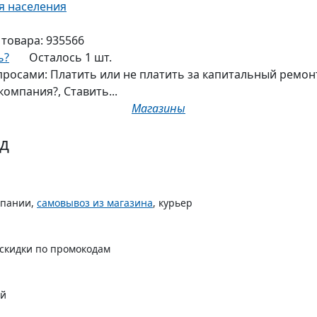
я населения
 товара:
935566
ь?
Осталось 1 шт.
просами: Платить или не платить за капитальный ремонт
омпания?, Ставить...
Магазины
д
мпании,
самовывоз из магазина
, курьер
 скидки по промокодам
ой