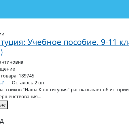
ии
туция: Учебное пособие. 9-11 к
)
тантиновна
ещение
 товара:
189745
ь?
Осталось 2 шт.
ассников "Наша Конституция" рассказывает об истори
ершенствования...
ине
д