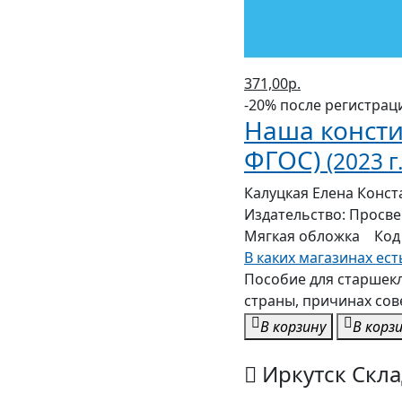
371,00р.
-20% после регистрац
Наша консти
ФГОС)
(2023 г.
Калуцкая Елена Конс
Издательство:
Просв
Мягкая
обложка
Код
В каких магазинах ест
Пособие для старшекл
страны, причинах сов
В корзину
В корз
Иркутск Скла