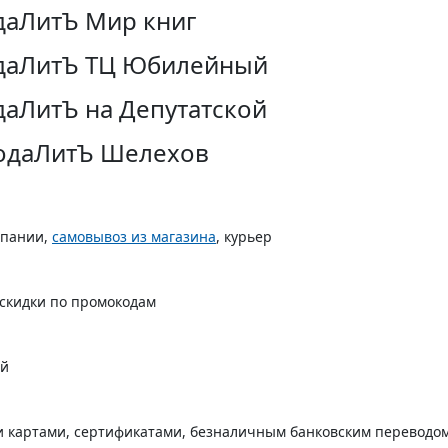
даЛитЪ Мир книг
даЛитЪ ТЦ Юбилейный
аЛитЪ на Депутатской
одаЛитЪ Шелехов
мпании,
самовывоз из магазина
, курьер
 скидки по промокодам
ой
 картами, сертификатами, безналичным банковским переводо