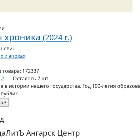
ии
я хроника
(2024 г.)
льевич
х и эпохах
д товара:
172337
ь?
Осталось 7 шт.
та в истории нашего государства. Год 100-летия образо
публик...
ине
д
аЛитЪ Ангарск Центр