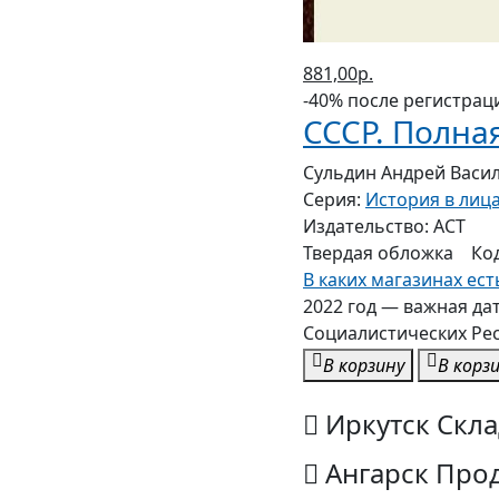
881,00р.
-40% после регистрац
СССР. Полна
Сульдин Андрей Васи
Серия:
История в лица
Издательство:
АСТ
Твердая
обложка
Ко
В каких магазинах ест
2022 год — важная да
Социалистических Рес
В корзину
В корз
Иркутск Скла
Ангарск Прод