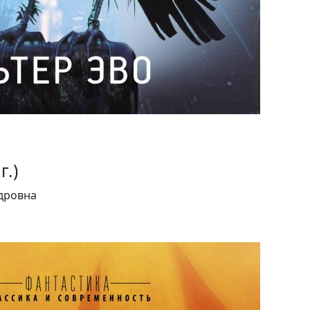
г.)
дровна