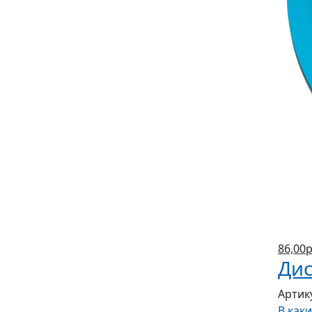
86,00р
Дис
Артик
В как