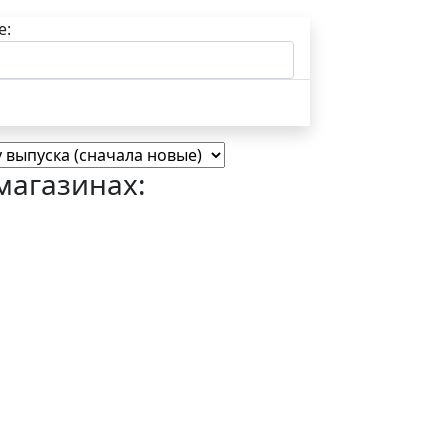
е:
магазинах: