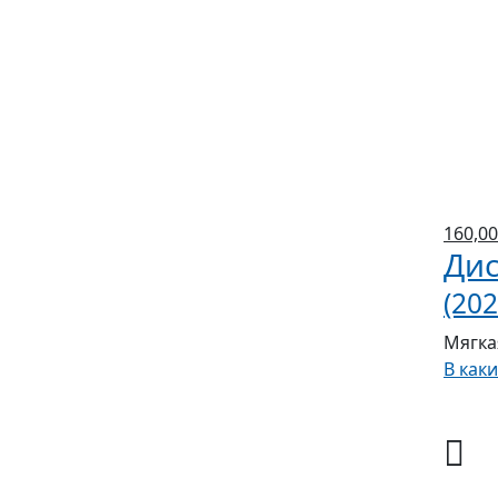
160,00
Дис
(202
Мягка
В как