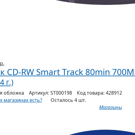
р.
к CD-RW Smart Track 80min 700MB
4 г.)
я
обложка
Артикул:
ST000198
Код товара:
428912
их магазинах есть?
Осталось 4 шт.
Магазины