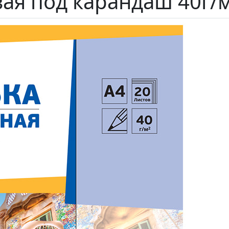
вая под карандаш 40г