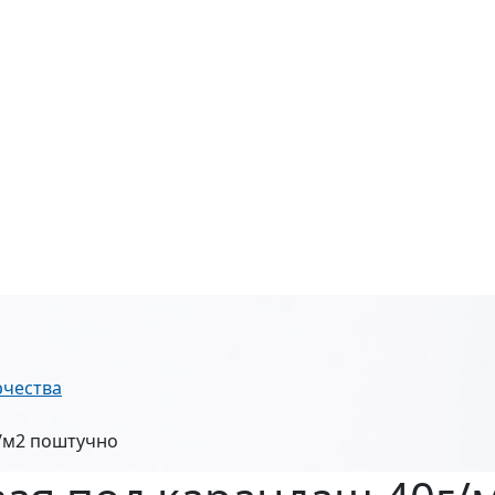
рчества
г/м2 поштучно