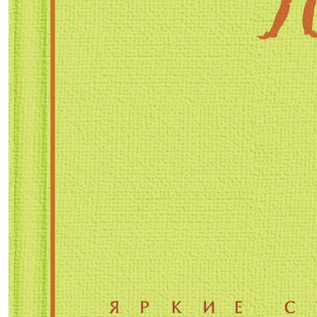
486,00р.
-40% после регистрации
Ревизор
(2021 г.)
Гоголь Николай Васильевич
В корзину
В корзине