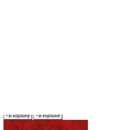
944,00р.
-40% после регистрации
Российская историческая проза. Том
1. Книга 2: Начало - середина XIX
века
(2022 г.)
Булгарин Фаддей Венедиктович, Масальский
Константин Петрович, Гоголь Николай Васильевич
В корзину
В корзине