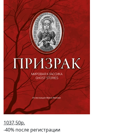
1037,50р.
-40% после регистрации
Призрак: мировая классика Ghost
Stories
(2022 г.)
Гофман Эрнст Теодор Амадей, Уайльд Оскар, Чехов
Антон Павлович , Гоголь Николай Васильевич
В корзину
В корзине