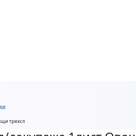
ики
ощи трехсл