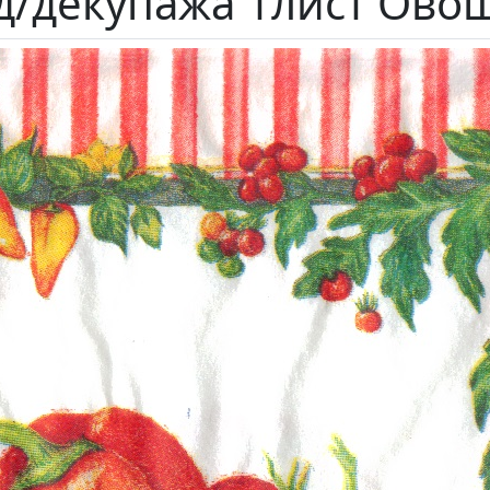
д/декупажа 1лист Ово