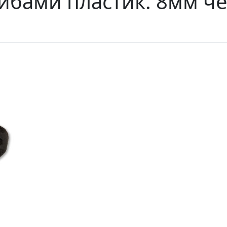
йбами пластик. 8мм че