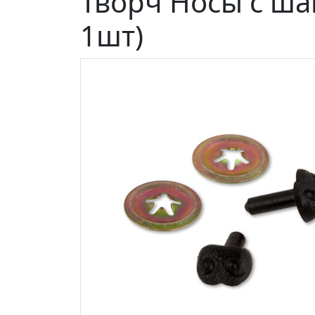
Творч Носы с ша
1шт)