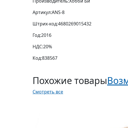
Производитель:
Хобби Би
Артикул:
ANS-8
Штрих-код:
4680269015432
Год:
2016
НДС:
20%
Код:
838567
Похожие товары
Возм
Смотреть все