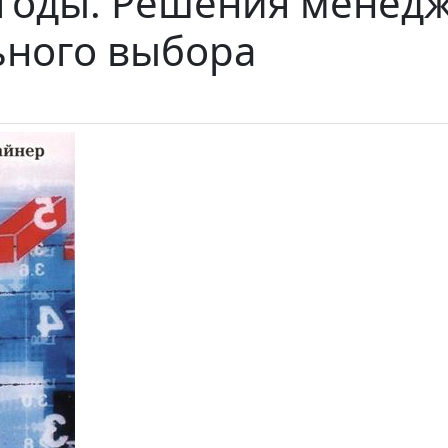
ыгоды. Решения менедж
ьного выбора