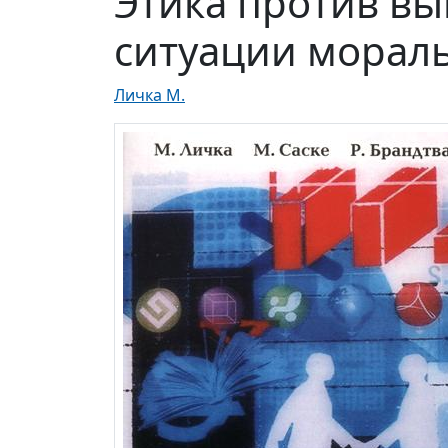
Этика против в
ситуации морал
Личка М.