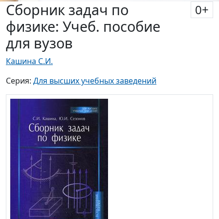
Сборник задач по
0
+
физике: Учеб. пособие
для вузов
Кашина С.И.
Серия:
Для высших учебных заведений