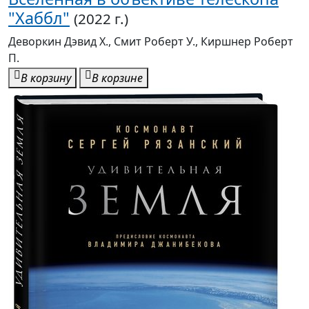
"Хаббл"
(2022 г.)
Деворкин Дэвид Х., Смит Роберт У., Киршнер Роберт
П.
В корзину
В корзине