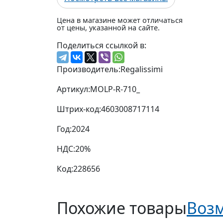
Цена в магазине может отличаться
от цены, указанной на сайте.
Поделиться ссылкой в:
Производитель:
Regalissimi
Артикул:
MOLP-R-710_
Штрих-код:
4603008717114
Год:
2024
НДС:
20%
Код:
228656
Похожие товары
Возм