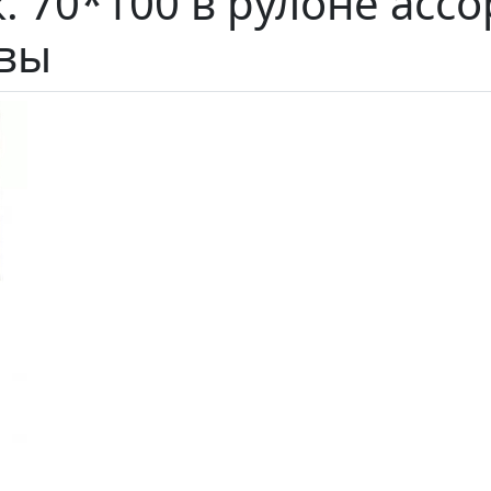
. 70*100 в рулоне асс
вы