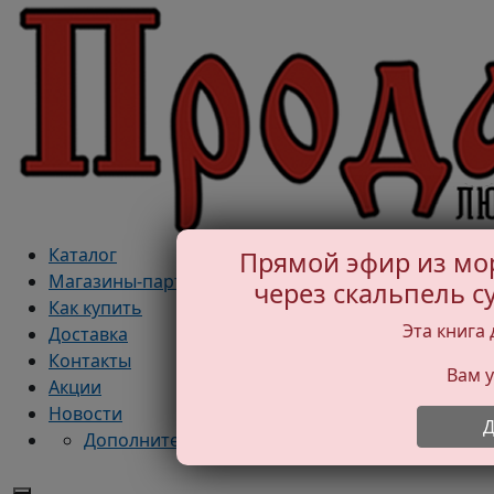
Каталог
Прямой эфир из мо
Магазины-партнеры
через скальпель 
Как купить
Эта книга 
Доставка
Контакты
Вам у
Акции
Новости
Д
Дополнительная информация