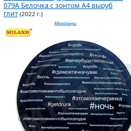
079А Белочка с зонтом А4 выруб
глит
(2022 г.)
Магазины