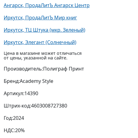
Ангарск, ПродаЛитЪ Ангарск Центр
Иркутск, ПродаЛитЪ Мир книг
Иркутск, ТЦ Штука (мкр. Зеленый)
Иркутск, Элегант (Солнечный)
Цена в магазине может отличаться
от цены, указанной на сайте.
Производитель:
Полиграф Принт
Бренд:
Academy Style
Артикул:
14390
Штрих-код:
4603008727380
Год:
2024
НДС:
20%