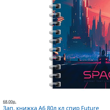
68,00р.
Зап. книжка А6 80л кл спир Future