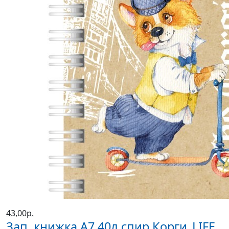
43,00р.
Зап. книжка А7 40л спир Корги_LIFE