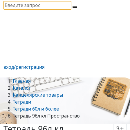
вход/регистрация
Главная
Каталог
Канцелярские товары
Тетради
Тетради 60л и более
Тетрадь 96л кл Пространство
Тетрадь 96л кл
3
+