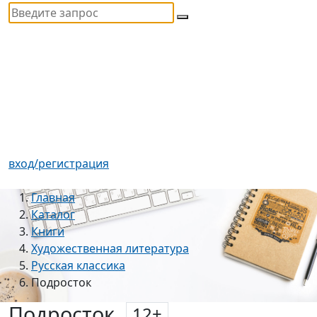
вход/регистрация
Главная
Каталог
Книги
Художественная литература
Русская классика
Подросток
Подросток
12
+