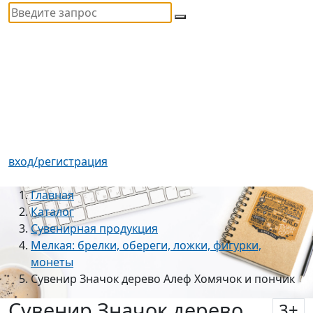
вход/регистрация
Главная
Каталог
Сувенирная продукция
Мелкая: брелки, обереги, ложки, фигурки,
монеты
Сувенир Значок дерево Алеф Хомячок и пончик
Сувенир Значок дерево
3
+