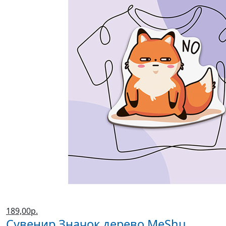
189,00р.
Сувенир Значок дерево MeShu