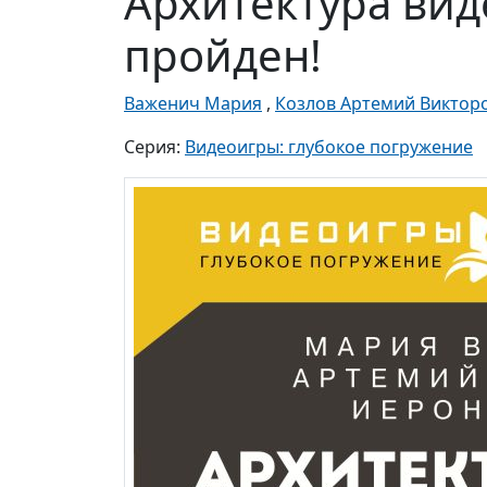
Архитектура ви
пройден!
Важенич Мария
,
Козлов Артемий Виктор
Серия:
Видеоигры: глубокое погружение