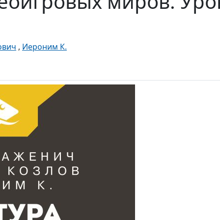
деоигровых миров. Уро
ович
,
Иероним К.