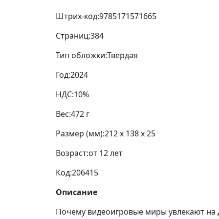
Штрих-код:
9785171571665
Страниц:
384
Тип обложки:
Твердая
Год:
2024
НДС:
10%
Вес:
472 г
Размер (мм):
212 x 138 x 25
Возраст:
от 12 лет
Код:
206415
Описание
Почему видеоигровые миры увлекают на д