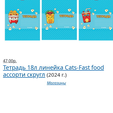
47,00р.
Тетрадь 18л линейка Cats-Fast food
ассорти скругл
(2024 г.)
Магазины