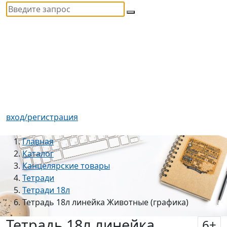
вход/регистрация
Главная
Каталог
Канцелярские товары
Тетради
Тетради 18л
Тетрадь 18л линейка Животные (графика)
Тетрадь 18л линейка
6
+