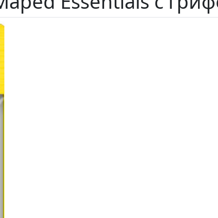
aped Essentials с гри