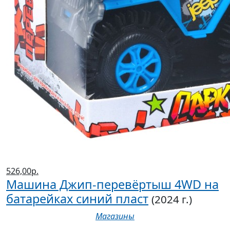
526,00р.
Машина Джип-перевёртыш 4WD на
батарейках синий пласт
(2024 г.)
Магазины