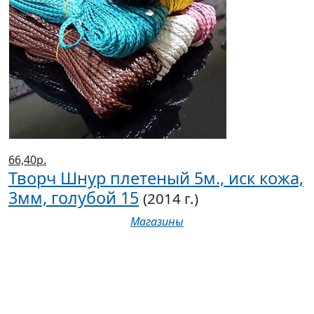
66,40р.
Творч Шнур плетеный 5м., иск кожа,
3мм, голубой 15
(2014 г.)
Магазины