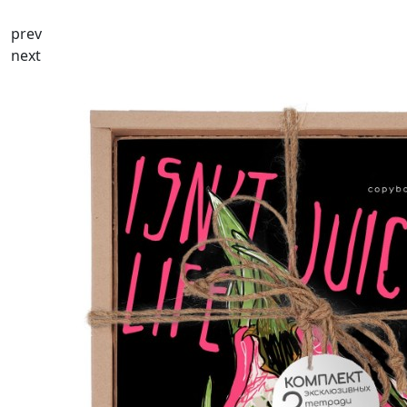
prev
next