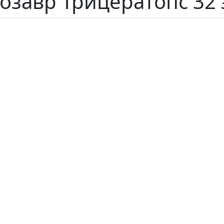
озавр Трицератопс 32 