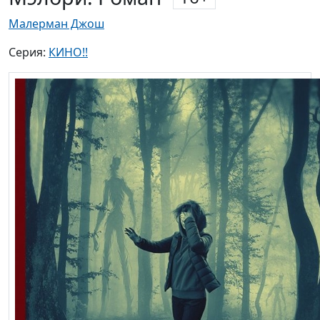
Малерман Джош
Серия:
КИНО!!