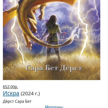
652,00р.
Искра
(2024 г.)
Дёрст Сара Бет
Магазины