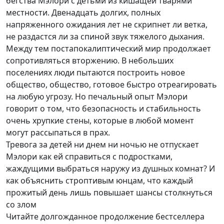
бегства Мэлори с детьми из кишащей тварями
местности. Двенадцать долгих, полных
напряженного ожидания лет не скрипнет ли ветка,
не раздастся ли за спиной звук тяжелого дыхания.
Между тем постапокалиптический мир продолжает
cопротивляться вторжению. В небольших
поселениях люди пытаются построить новое
общество, общество, готовое быстро отреагировать
на любую угрозу. Но печальный опыт Мэлори
говорит о том, что безопасность и стабильность
очень хрупкие стены, которые в любой момент
могут рассыпаться в прах.
Тревога за детей ни днем ни ночью не отпускает
Мэлори как ей справиться с подростками,
жаждущими выбраться наружу из душных комнат? И
как объяснить строптивым юнцам, что каждый
прожитый день лишь повышает шансы столкнуться
со злом
Читайте долгожданное продолжение бестселлера