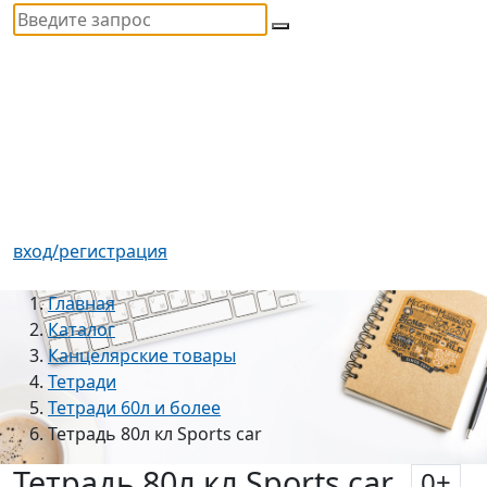
вход/регистрация
Главная
Каталог
Канцелярские товары
Тетради
Тетради 60л и более
Тетрадь 80л кл Sports car
Тетрадь 80л кл Sports car
0
+