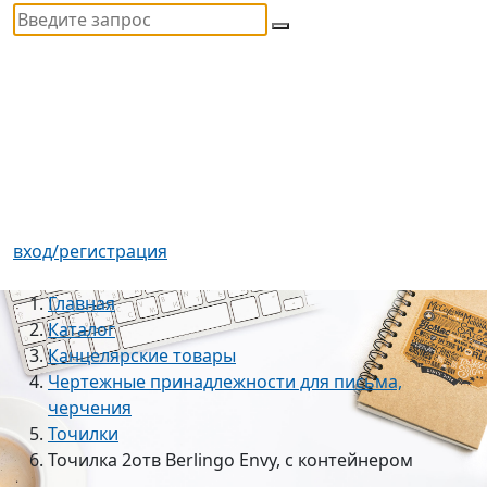
вход/регистрация
Главная
Каталог
Канцелярские товары
Чертежные принадлежности для письма,
черчения
Точилки
Точилка 2отв Berlingo Envy, с контейнером