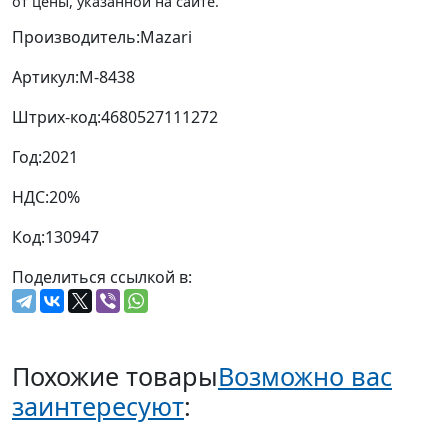
от цены, указанной на сайте.
Производитель:
Mazari
Артикул:
M-8438
Штрих-код:
4680527111272
Год:
2021
НДС:
20%
Код:
130947
Поделиться ссылкой в:
Похожие товары
Возможно вас
заинтересуют
: