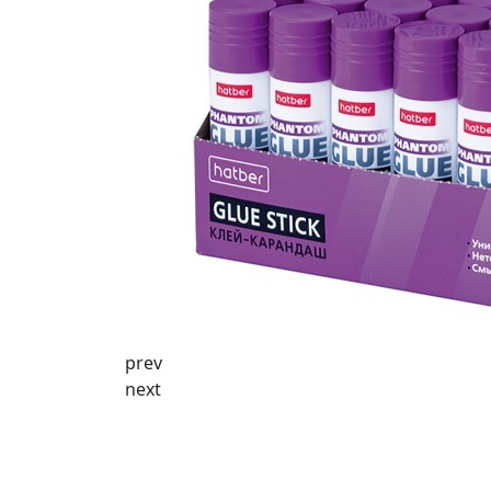
prev
next