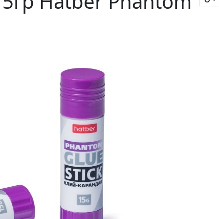
5гр Hatber Phantom