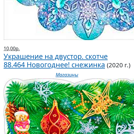
10,00р.
Украшение на двустор. скотче
88.464 Новогоднее! снежинка
(2020 г.)
Магазины