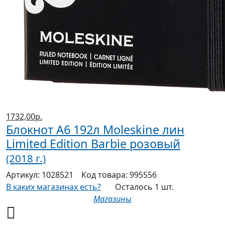
1732,00р.
Блокнот А6 192л Moleskine лин
Limited Edition Barbie розовый
(2018 г.)
Артикул:
1028521
Код товара:
995556
В каких магазинах есть?
Осталось 1 шт.
Магазины