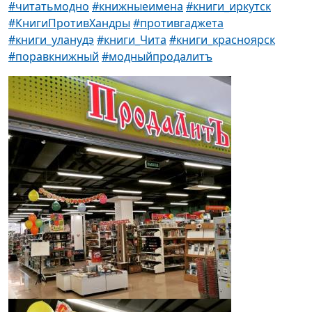
#читатьмодно
#книжныеимена
#книги_иркутск
#КнигиПротивХандры
#противгаджета
#книги_уланудэ
#книги_Чита
#книги_красноярск
#поравкнижный
#модныйпродалитъ