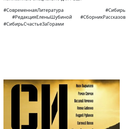
#СовременнаяЛитература #Сибирь
#РедакцияЕленыШубиной #СборникРассказов
#СибирьСчастьеЗаГорами