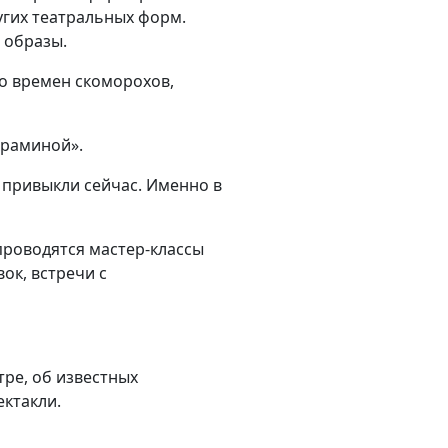
ругих театральных форм.
 образы.
со времен скоморохов,
храминой».
 привыкли сейчас. Именно в
проводятся мастер-классы
ок, встречи с
тре, об известных
ектакли.