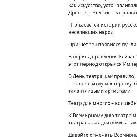
как искусство, устанавлива
Древнегреческие театральн
Что касается истории русск
веселивших народ.
При Петре I появился публ
В период правления Елизаве
этот период открылся Импер
В День театра, как правило
по актерскому мастерству, 
талантливыми артистами.
Театр для многих – волшеб
К Всемирному дню театра мы
театральных деятелях, а та
Давайте отмечать Всемирны