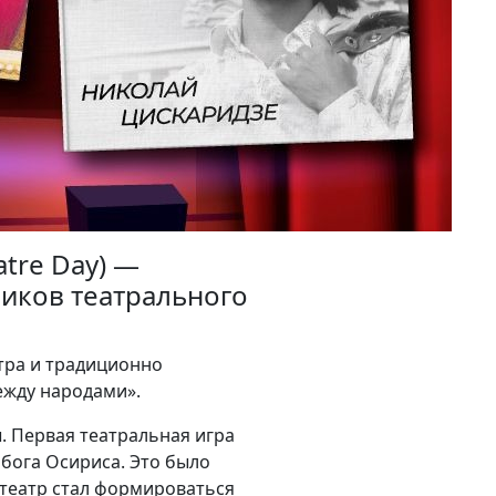
tre Day) —
иков театрального
атра и традиционно
ежду народами».
. Первая театральная игра
бога Осириса. Это было
 театр стал формироваться