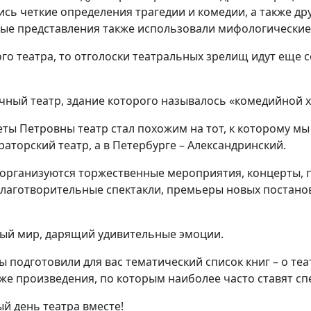
лись четкие определения трагедии и комедии, а также д
ые представления также использовали мифологические
ого театра, то отголоски театральных зрелищ идут еще 
ичный театр, здание которого называлось «комедийной 
ты Петровны театр стал похожим на тот, к которому мы
аторский театр, а в Петербурге – Александринский.
, организуются торжественные мероприятия, концерты, 
благотворительные спектакли, премьеры новых постанов
ный мир, дарящий удивительные эмоции.
 подготовили для вас тематический список книг – о теа
кже произведения, по которым наиболее часто ставят сп
й день театра вместе!